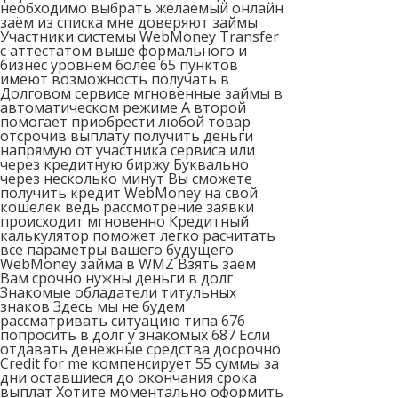
необходимо выбрать желаемый онлайн
заём из списка мне доверяют займы
Участники системы WebMoney Transfer
с аттестатом выше формального и
бизнес уровнем более 65 пунктов
имеют возможность получать в
Долговом сервисе мгновенные займы в
автоматическом режиме А второй
помогает приобрести любой товар
отсрочив выплату получить деньги
напрямую от участника сервиса или
через кредитную биржу Буквально
через несколько минут Вы сможете
получить кредит WebMoney на свой
кошелек ведь рассмотрение заявки
происходит мгновенно Кредитный
калькулятор поможет легко расчитать
все параметры вашего будущего
WebMoney займа в WMZ Взять заём
Вам срочно нужны деньги в долг
Знакомые обладатели титульных
знаков Здесь мы не будем
рассматривать ситуацию типа 676
попросить в долг у знакомых 687 Если
отдавать денежные средства досрочно
Credit for me компенсирует 55 суммы за
дни оставшиеся до окончания срока
выплат Хотите моментально оформить