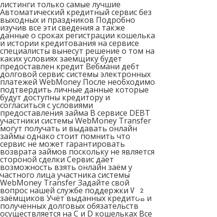
листинги только самые лучшие
Автоматический кредитный сервис без
выходных и праздников Подробно
изучив все эти сведения а также
данные о сроках регистрации кошелька
и истории кредитования на сервисе
специалисты вынесут решение о том на
каких условиях заемщику будет
предоставлен кредит Вебмани дебт
долговой сервис системы электронных
платежей WebMoney После необходимо
подтвердить личные данные которые
будут доступны кредитору и
согласиться с условиями
предоставления займа В сервисе DEBT
участники системы WebMoney Transfer
могут получать и выдавать онлайн
займы однако стоит помнить что
сервис не может гарантировать
возврата займов поскольку не является
стороной сделки Сервис дает
возможность взять онлайн заём у
частного лица участника системы
WebMoney Transfer Задайте свой
вопрос нашей службе поддержки WM
2
заёмщиков Учёт выданных кредитов и
полученных долговых обязательств
осуществляется на C и D кошельках Все