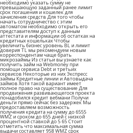
необходимо указать сумму не
превышающую заданный ранее лимит
срок погашения и кошелек для
зачисления средств Для того чтобы
начать сотрудничество с этим
автоматом необходимо открыть его
представителям доступ к данным
аттестата и информации об остатках на
кредитных кошельках Чтобы
увеличить бизнес уровень BL и лимит
доверия TL мы рекомендуем новым
корреспондентам чаще брать
микрозаймы Из статьи вы узнаете как
получить займ на Webmoney при
помощи сервиса Debt и третьих
сервисов Некоторые из них Экспресс
займы Кредитные линии и Автовыдача
займов Хотя такой вариант имеет
полное право на существование Для
продвижения развивающегося проекта
понадобился кредит вебмани Получи
деньги прямо сейчас без задержек Мы
предоставляем возможность
получения кредита на сумму до 6555
WMZ и сроком до 655 дней с низкой
процентной ставкой до 5 65 Стоит
отметить что максимальная сумма
выдачи составляет 958 WMZ срок